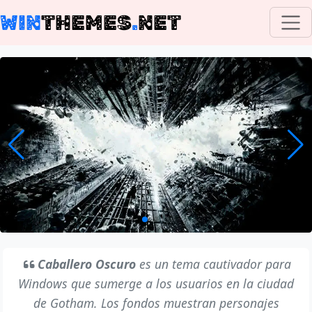
WIN
THEMES
.
NET
Caballero Oscuro
es un tema cautivador para
Windows que sumerge a los usuarios en la ciudad
de Gotham. Los fondos muestran personajes