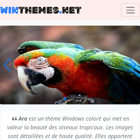
WIN
THEMES
.
NET
Ara
est un thème Windows coloré qui met en
valeur la beauté des oiseaux tropicaux. Les images
sont détaillées et de haute qualité. Elles apportent