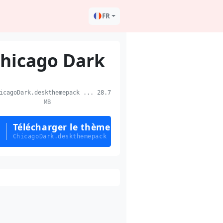
FR
hicago Dark
cagoDark.deskthemepack ... 28.7
MB
Télécharger le thème
ChicagoDark.deskthemepack