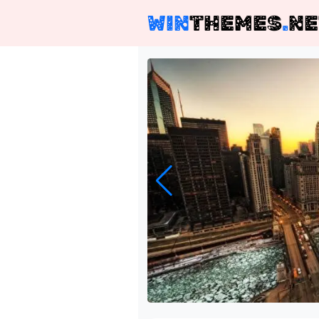
WIN
THEMES
.
NE