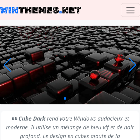
WIN
THEMES
.
NET
Cube Dark
rend votre Windows audacieux et
moderne. Il utilise un mélange de bleu vif et de noir
profond. Le design en cubes ajoute de la