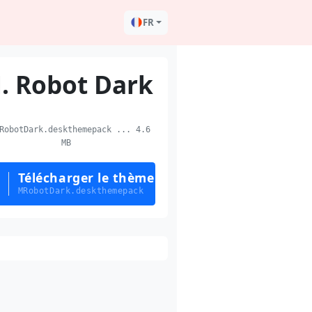
FR
. Robot Dark
obotDark.deskthemepack ... 4.6
MB
Télécharger le thème
MRobotDark.deskthemepack