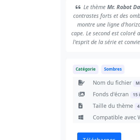
Le thème
Mr. Robot Da
contrastes forts et des omb
montre une ligne d'horiz
cape. Le second est coloré 
l'esprit de la série et conv
Catégorie
Sombres
Nom du fichier
M
Fonds d'écran
15 
Taille du thème
4
Compatible avec 