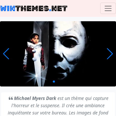
WIN
THEMES
.
NET
Michael Myers Dark
est un thème qui capture
l'horreur et le suspense. Il crée une ambiance
inquiétante sur votre bureau. Les images de fond