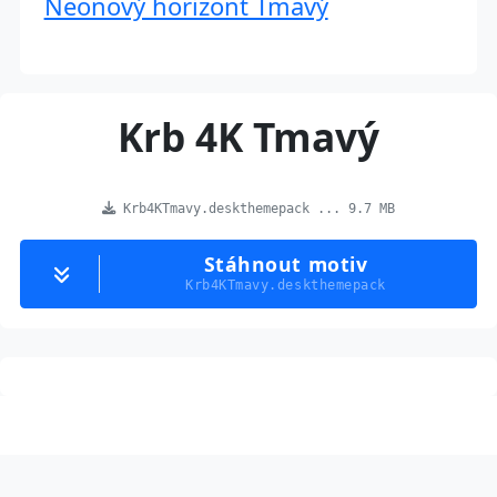
Neonový horizont Tmavý
Krb 4K Tmavý
Krb4KTmavy.deskthemepack ... 9.7 MB
Stáhnout motiv
Krb4KTmavy.deskthemepack