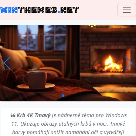
WIN
THEMES
.
NET
Krb 4K Tmavý
je nádherné téma pro Windows
11. Ukazuje obrazy útulných krbů v noci. Tmavé
barvy pomáhají snížit namáhání očí a vytvářejí