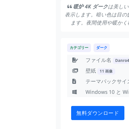
暖炉 4K ダーク
は美しい
表示します。暗い色は目の
ます。夜間使用や暖かく
カテゴリー
ダーク
ファイル名
Danro
壁紙
11 画像
テーマパックサイ
Windows 10 と W
無料ダウンロード