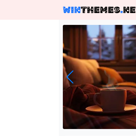
WIN
THEMES
.
NE