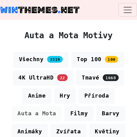
WIN
THEMES
.
NET
Auta a Mota Motivy
Všechny
Top 100
3319
100
4K UltraHD
Tmavé
22
1668
Anime
Hry
Příroda
Auta a Mota
Filmy
Barvy
Animáky
Zvířata
Květiny