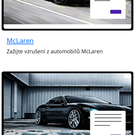
McLaren
Zažijte vzrušení z automobilů McLaren