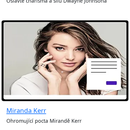
Oslavte charisma a sílu Dwayne Johnsona
Miranda Kerr
Ohromující pocta Mirandě Kerr