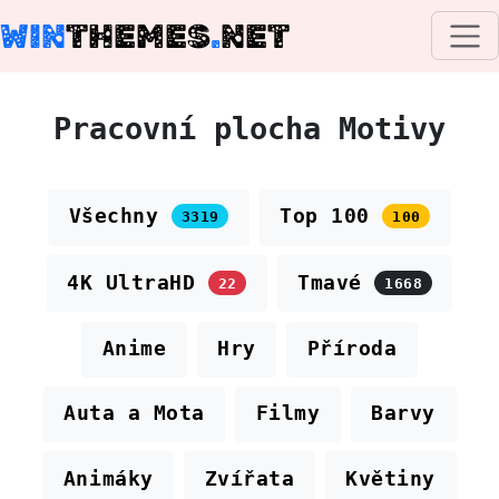
WIN
THEMES
.
NET
Pracovní plocha Motivy
Všechny
Top 100
3319
100
4K UltraHD
Tmavé
22
1668
Anime
Hry
Příroda
Auta a Mota
Filmy
Barvy
Animáky
Zvířata
Květiny