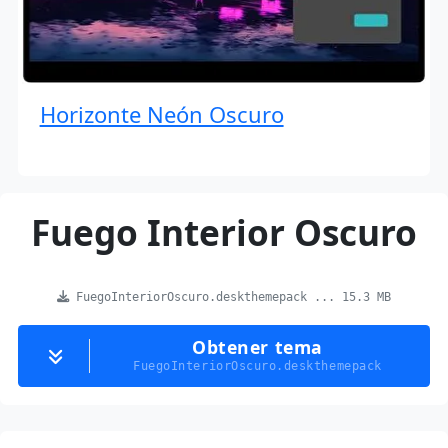
Horizonte Neón Oscuro
Fuego Interior Oscuro
FuegoInteriorOscuro.deskthemepack ... 15.3 MB
Obtener tema
FuegoInteriorOscuro.deskthemepack