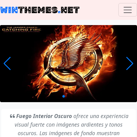
WIN
THEMES
.
NET
Fuego Interior Oscuro
ofrece una experiencia
visual fuerte con imágenes ardientes y tonos
oscuros. Las imágenes de fondo muestran