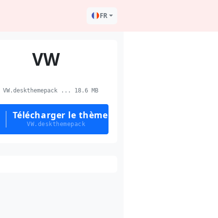
FR
VW
VW.deskthemepack ... 18.6 MB
Télécharger le thème
VW.deskthemepack