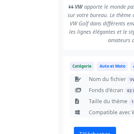
VW
apporte le monde pas
sur votre bureau. Le thème
VW Golf dans différents en
les lignes élégantes et le s
amateurs d
Catégorie
Auto et Moto
Nom du fichier
V
Fonds d'écran
62 
Taille du thème
1
Compatible avec 