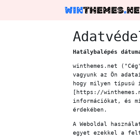
WIN
THEMES
.
NE
Adatvéde
Hatálybalépés dátum
winthemes.net ("Cég
vagyunk az Ön adata
hogy milyen típusú 
[https://winthemes.
információkat, és m
érdekében.
A Weboldal használa
egyet ezekkel a fel