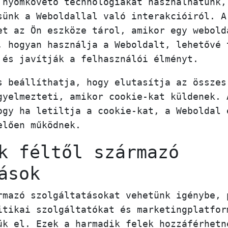
 nyomkövető technológiákat használhatunk,
sünk a Weboldallal való interakcióiról. A
et az Ön eszköze tárol, amikor egy webold
, hogyan használja a Weboldalt, lehetővé 
 és javítják a felhasználói élményt.
s beállíthatja, hogy elutasítja az összes
gyelmezteti, amikor cookie-kat küldenek. 
ogy ha letiltja a cookie-kat, a Weboldal 
elően működnek.
k féltől származó
ások
rmazó szolgáltatásokat vehetünk igénybe, 
itikai szolgáltatókat és marketingplatfor
ük el. Ezek a harmadik felek hozzáférhetn