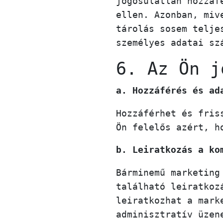
jogosulatlan hozzáf
ellen. Azonban, miv
tárolás sosem telje
személyes adatai sz
6. Az Ön j
a. Hozzáférés és ad
Hozzáférhet és fris
Ön felelős azért, h
b. Leiratkozás a ko
Bárminemű marketing
található leiratkoz
leiratkozhat a mark
adminisztratív üzen