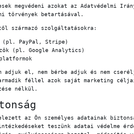
esek megvédeni azokat az Adatvédelmi Irán
mi törvények betartásával.
től származó szolgáltatásokra:
 (pl. PayPal, Stripe)
zök (pl. Google Analytics)
platformok
m adjuk el, nem bérbe adjuk és nem cserél
armadik féllel azok saját marketing célja
zése nélkül.
tonság
elezett az Ön személyes adatainak biztons
intézkedéseket teszünk adatai védelme érd