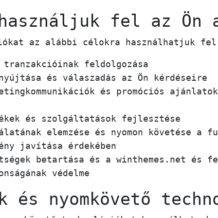
használjuk fel az Ön 
iókat az alábbi célokra használhatjuk fel
 tranzakcióinak feldolgozása
nyújtása és válaszadás az Ön kérdéseire
etingkommunikációk és promóciós ajánlatok
ékek és szolgáltatások fejlesztése
álatának elemzése és nyomon követése a fu
ény javítása érdekében
tségek betartása és a winthemes.net és fe
onságának védelme
k és nyomkövető techn