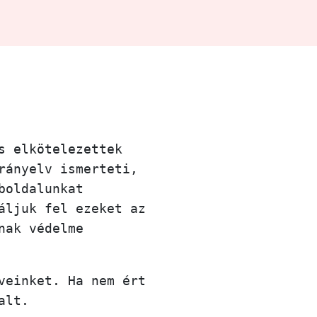
s elkötelezettek
rányelv ismerteti,
boldalunkat
áljuk fel ezeket az
nak védelme
veinket. Ha nem ért
alt.