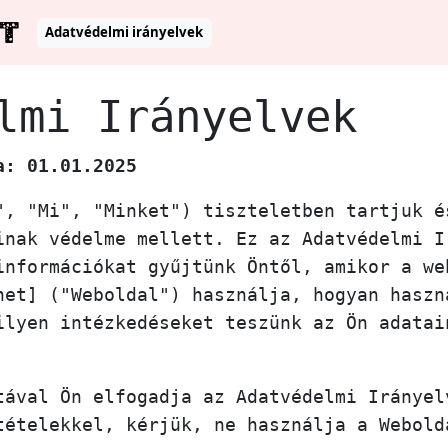
T
Adatvédelmi irányelvek
lmi Irányelvek
a: 01.01.2025
", "Mi", "Minket") tiszteletben tartjuk é
inak védelme mellett. Ez az Adatvédelmi I
információkat gyűjtünk Öntől, amikor a we
net] ("Weboldal") használja, hogyan haszn
ilyen intézkedéseket teszünk az Ön adatai
tával Ön elfogadja az Adatvédelmi Irányel
tételekkel, kérjük, ne használja a Webold