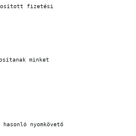
osított fizetési
osítanak minket
 hasonló nyomkövető