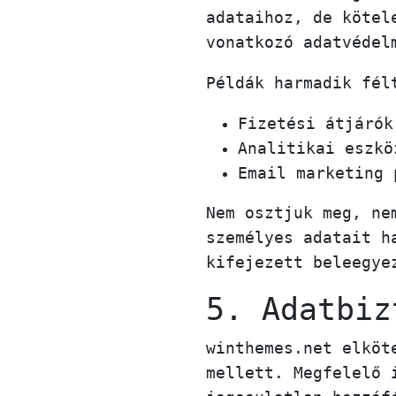
adataihoz, de kötel
vonatkozó adatvédel
Példák harmadik fél
Fizetési átjárók
Analitikai eszkö
Email marketing 
Nem osztjuk meg, ne
személyes adatait h
kifejezett beleegye
5. Adatbiz
winthemes.net elköt
mellett. Megfelelő 