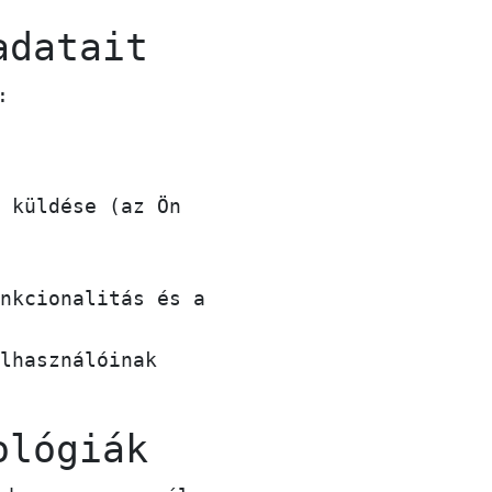
adatait
:
 küldése (az Ön
nkcionalitás és a
lhasználóinak
ológiák