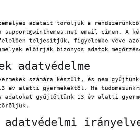
zemélyes adatait töröljük a rendszerünkbő
a support@winthemes.net email címen. A ké
felelően teljesítjük, figyelembe véve azo
amelyek előírják bizonyos adatok megőrzés
ek adatvédelme
yermekek számára készült, és nem gyűjtünk
13 év alatti gyermekektől. Ha tudomásunkr
s adatokat gyűjtöttünk 13 év alatti gyerm
töröljük.
 adatvédelmi irányelv