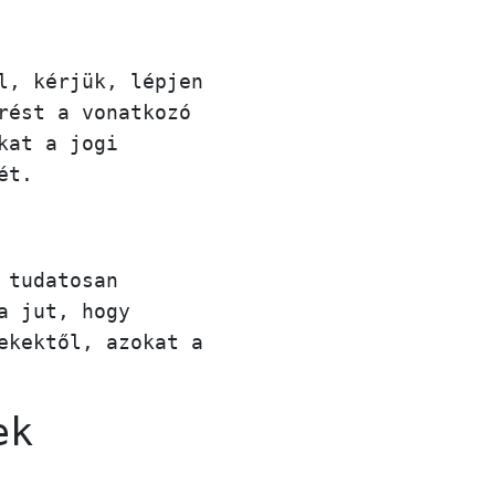
l, kérjük, lépjen
rést a vonatkozó
kat a jogi
ét.
 tudatosan
a jut, hogy
ekektől, azokat a
ek