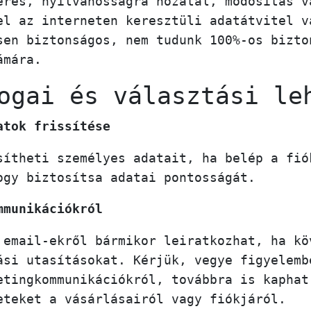
érés, nyilvánosságra hozatal, módosítás v
el az interneten keresztüli adatátvitel v
sen biztonságos, nem tudunk 100%-os bizto
ámára.
ogai és választási le
atok frissítése
sítheti személyes adatait, ha belép a fió
ogy biztosítsa adatai pontosságát.
mmunikációkról
 email-ekről bármikor leiratkozhat, ha kö
ási utasításokat. Kérjük, vegye figyelemb
etingkommunikációkról, továbbra is kaphat
eteket a vásárlásairól vagy fiókjáról.