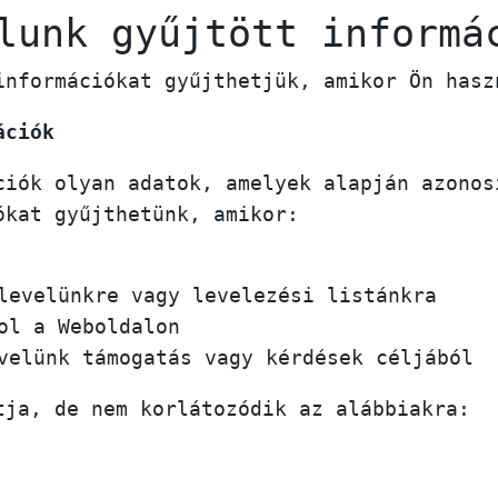
lunk gyűjtött informá
információkat gyűjthetjük, amikor Ön hasz
ációk
ciók olyan adatok, amelyek alapján azonos
ókat gyűjthetünk, amikor:
levelünkre vagy levelezési listánkra
ol a Weboldalon
velünk támogatás vagy kérdések céljából
tja, de nem korlátozódik az alábbiakra: