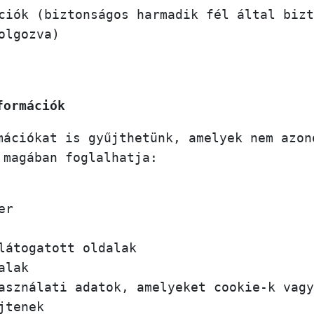
ciók (biztonságos harmadik fél által bizt
olgozva)
formációk
mációkat is gyűjthetünk, amelyek nem azon
 magában foglalhatja:
er
látogatott oldalak
alak
asználati adatok, amelyeket cookie-k vagy
jtenek