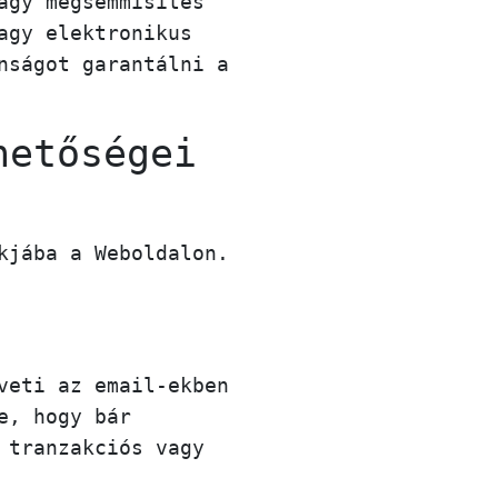
agy megsemmisítés
agy elektronikus
nságot garantálni a
hetőségei
kjába a Weboldalon.
veti az email-ekben
e, hogy bár
 tranzakciós vagy