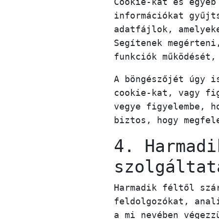
Cookie-kat és egyéb
információkat gyűjt
adatfájlok, amelyek
Segítenek megérteni
funkciók működését,
A böngészőjét úgy i
cookie-kat, vagy fi
vegye figyelembe, h
biztos, hogy megfel
4. Harmadi
szolgáltat
Harmadik féltől szá
feldolgozókat, anal
a mi nevében végezz