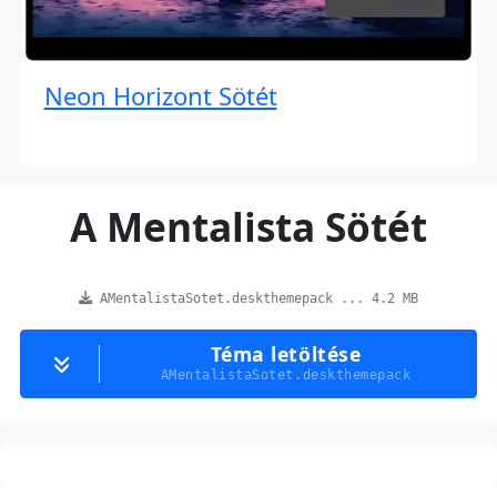
Neon Horizont Sötét
A Mentalista Sötét
AMentalistaSotet.deskthemepack ... 4.2 MB
Téma letöltése
AMentalistaSotet.deskthemepack