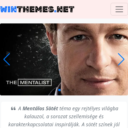
WIN
THEMES
.
NET
A
Mentálos Sötét
téma egy rejtélyes világba
kalauzol, a sorozat szellemisége és
karakterkapcsolatai inspirálják. A sötét színek jól