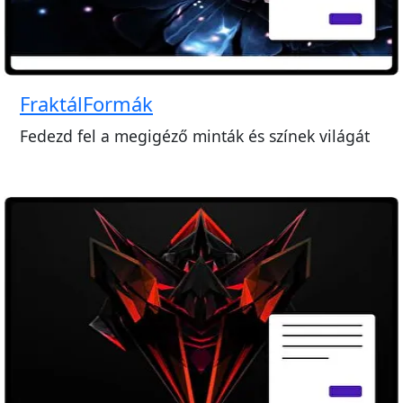
FraktálFormák
Fedezd fel a megigéző minták és színek világát