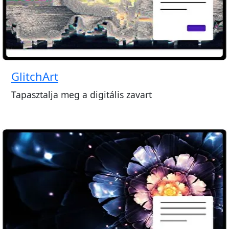
GlitchArt
Tapasztalja meg a digitális zavart