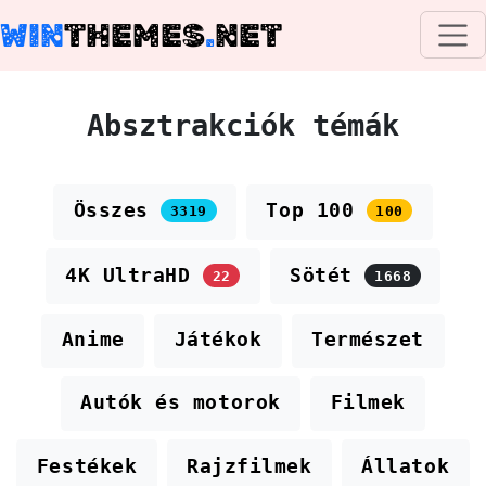
WIN
THEMES
.
NET
Absztrakciók témák
Összes
Top 100
3319
100
4K UltraHD
Sötét
22
1668
Anime
Játékok
Természet
Autók és motorok
Filmek
Festékek
Rajzfilmek
Állatok