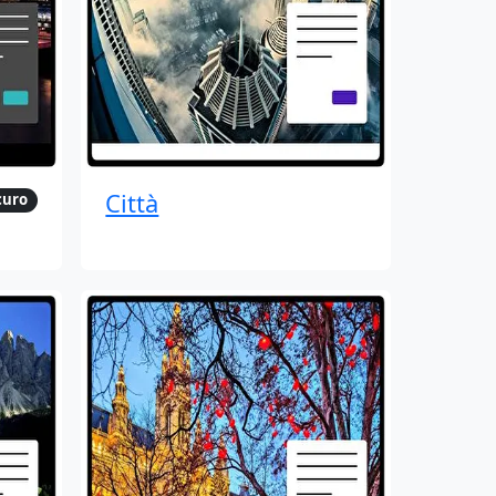
Città
curo