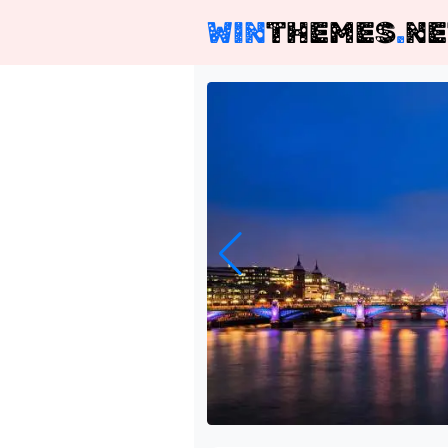
WIN
THEMES
.
NE