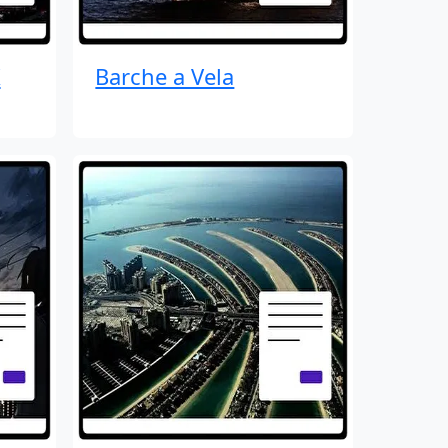
K
Barche a Vela