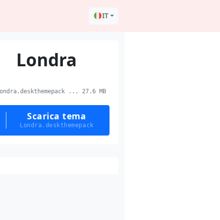
IT
Londra
ndra.deskthemepack ... 27.6 MB
Scarica tema
Londra.deskthemepack