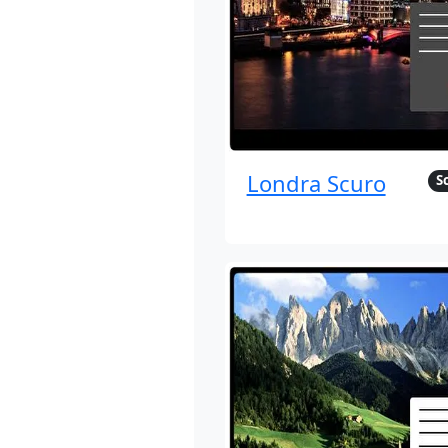
Londra Scuro
S