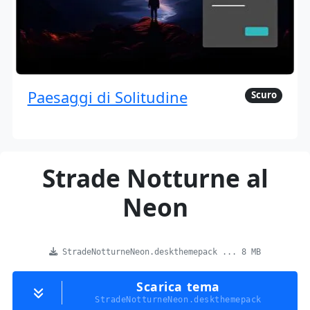
Paesaggi di Solitudine
Scuro
Strade Notturne al
Neon
StradeNotturneNeon.deskthemepack ... 8 MB
Scarica tema
StradeNotturneNeon.deskthemepack