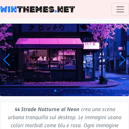
WIN
THEMES
.
NET
Strade Notturne al Neon
crea una scena
urbana tranquilla sul desktop. Le immagini usano
colori morbidi come blu e rosa. Ogni immagine