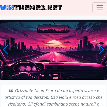
WIN
THEMES
.
NET
Orizzonte Neon Scuro dà un aspetto vivace e
artistico al tuo desktop. Usa viola e rosa acceso che
risaltano. Gli sfondi combinano scene naturali e