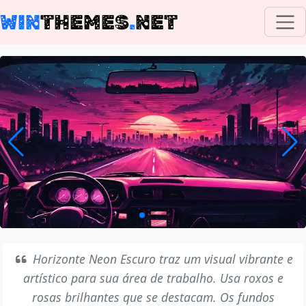
WIN
THEMES
.
NET
Horizonte Neon Escuro traz um visual vibrante e
artístico para sua área de trabalho. Usa roxos e
rosas brilhantes que se destacam. Os fundos