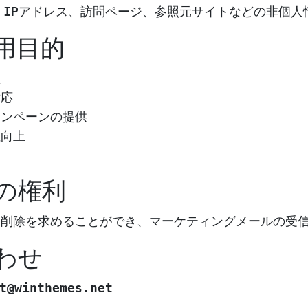
、IPアドレス、訪問ページ、参照元サイトなどの非個人
利用目的
理
対応
ャンペーンの提供
性向上
ーの権利
、削除を求めることができ、マーケティングメールの受
合わせ
t@winthemes.net