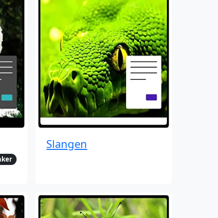
Slangen
nker