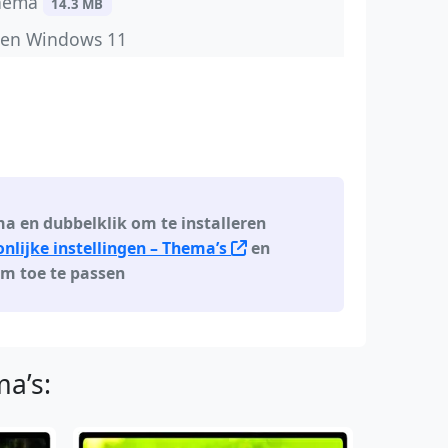
thema
14.3 MB
 en Windows 11
 en dubbelklik om te installeren
lijke instellingen – Thema’s
en
om toe te passen
a’s: