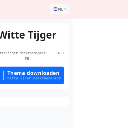
NL
Witte Tijger
teTijger.deskthemepack ... 14.3
MB
Thema downloaden
WitteTijger.deskthemepack