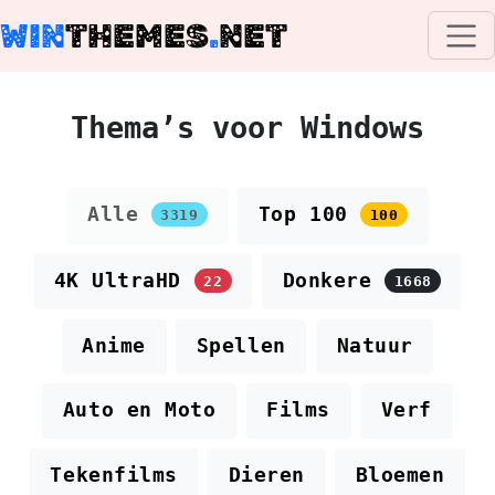
WIN
THEMES
.
NET
Thema’s voor Windows
Alle
Top 100
3319
100
4K UltraHD
Donkere
22
1668
Anime
Spellen
Natuur
Auto en Moto
Films
Verf
Tekenfilms
Dieren
Bloemen