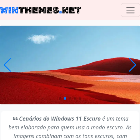
WIN
THEMES
.
NET
Cenários do Windows 11 Escuro
é um tema
bem elaborado para quem usa o modo escuro. As
imagens combinam com os tons escuros, com