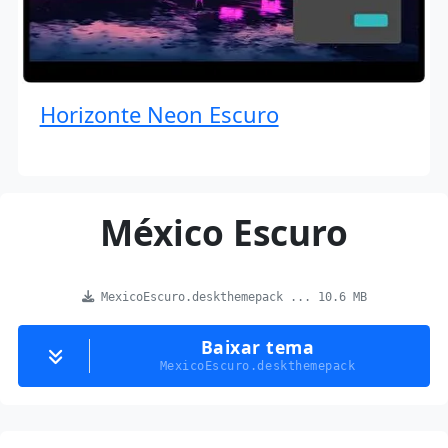
Horizonte Neon Escuro
México Escuro
MexicoEscuro.deskthemepack ... 10.6 MB
Baixar tema
MexicoEscuro.deskthemepack