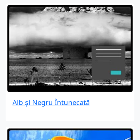
Alb și Negru Întunecată