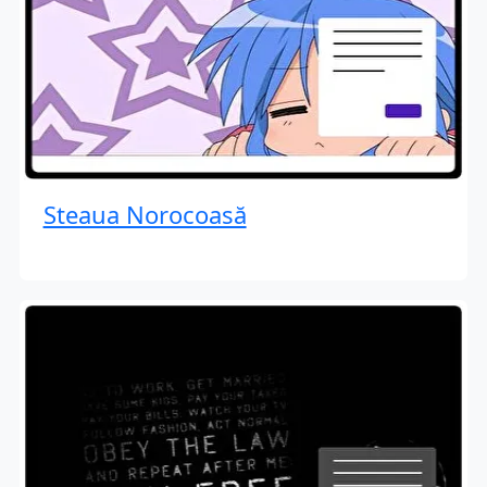
Steaua Norocoasă