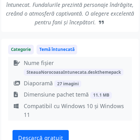
întunecat. Fundalurile prezintă personaje îndrăgite,
creând o atmosferă captivantă. O alegere excelentă
pentru fani și începători.
Categorie
Temă întunecată
Nume fișier
SteauaNorocoasaIntunecata.deskthemepack
Diaporamă
27 imagini
Dimensiune pachet temă
11.1 MB
Compatibil cu Windows 10 și Windows
11
Descarcă gratuit