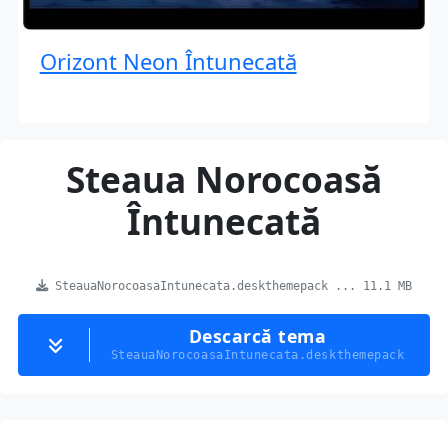
Orizont Neon Întunecată
Steaua Norocoasă
Întunecată
SteauaNorocoasaIntunecata.deskthemepack ... 11.1 MB
Descarcă tema
SteauaNorocoasaIntunecata.deskthemepack