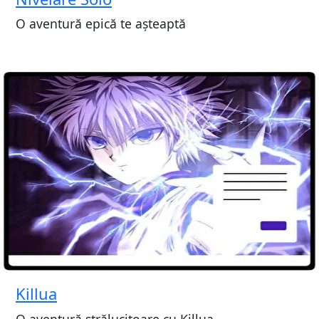
O aventură epică te așteaptă
Killua
O aventură strălucitoare cu Killua