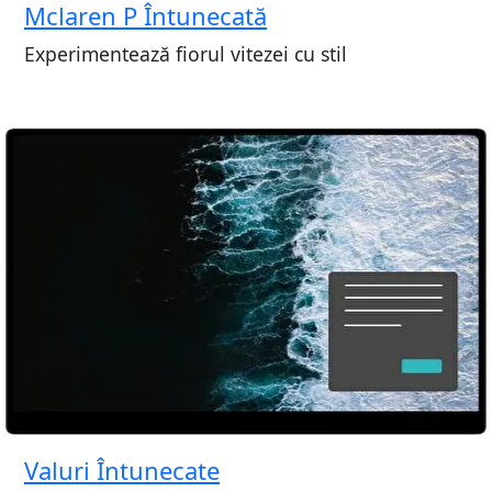
Mclaren P Întunecată
Experimentează fiorul vitezei cu stil
Valuri Întunecate