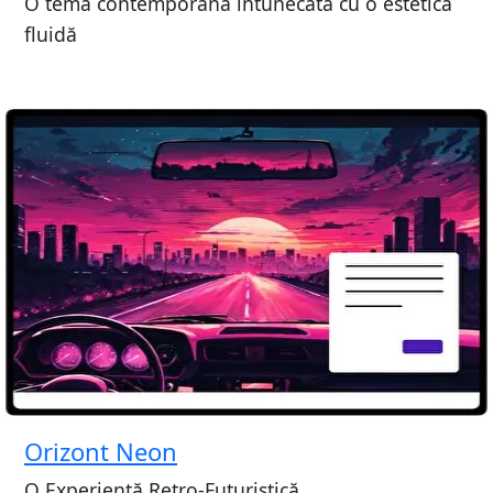
O temă contemporană întunecată cu o estetică
fluidă
Orizont Neon
O Experiență Retro-Futuristică