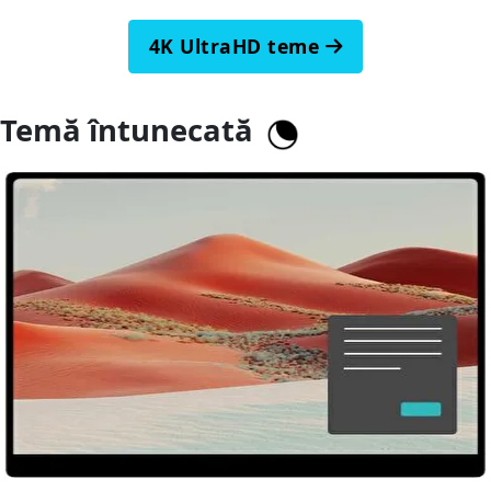
4K UltraHD teme
Temă întunecată