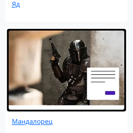
Яд
Мандалорец