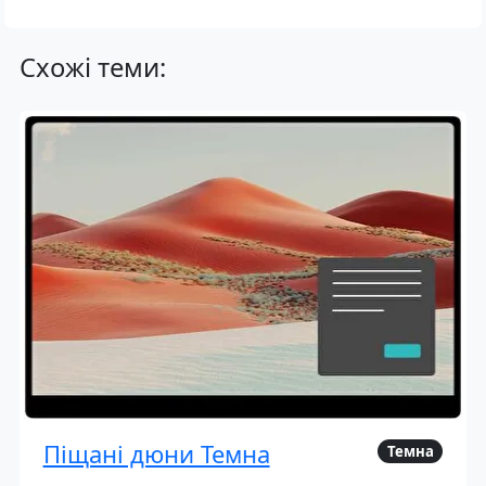
Схожі теми:
Піщані дюни Темна
Темна