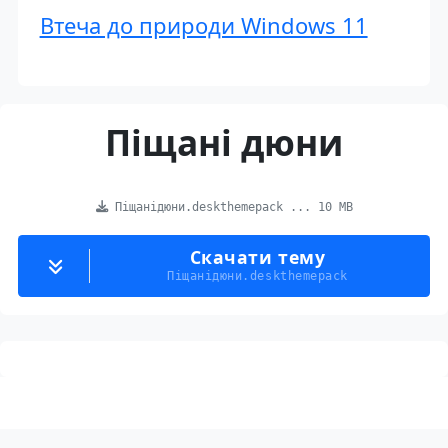
Втеча до природи Windows 11
Піщані дюни
Піщанідюни.deskthemepack ... 10 MB
Скачати тему
Піщанідюни.deskthemepack