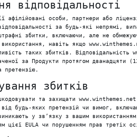
ня відповідальності
її афілійовані особи, партнери або ліценз
відповідальності за будь-які непрямі, вип
штрафні збитки, включаючи, але не обмежую
 використання, навіть якщо www.winthemes.
ливість таких збитків. Відповідальність w
аченої за Продукти протягом дванадцяти (1
а претензію.
ування збитків
шкодовувати та захищати www.winthemes.net
 від будь-яких претензій чи вимог, включа
виникають у зв’язку з вашим використанням
ям цієї EULA чи порушенням прав третіх ос