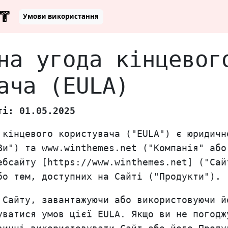
T
Умови використання
на угода кінцевог
ача (EULA)
ті: 01.05.2025
 кінцевого користувача ("EULA") є юридичн
Ви") та www.winthemes.net ("Компанія" або
ебсайту [https://www.winthemes.net] ("Сай
бо тем, доступних на Сайті ("Продукти").
 Сайту, завантажуючи або використовуючи й
уватися умов цієї EULA. Якщо ви не погодж