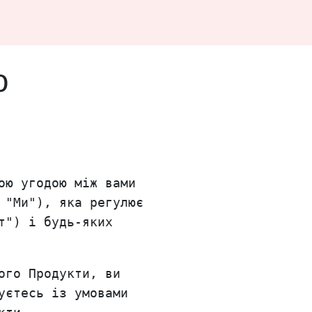
о
ою угодою між вами
 "Ми"), яка регулює
т") і будь-яких
ого Продукти, ви
уєтесь із умовами