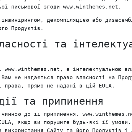
ьої письмової згоди www.winthemes.net.
 інжинірингом, декомпіляцією або дизасемб
ого Продуктів.
ласності та інтелекту
і www.winthemes.net, є інтелектуальною вл
 Вам не надається право власності на Прод
і права, прямо не надані в цій EULA.
дії та припинення
 чинною до її припинення. www.winthemes.n
EULA, якщо ви порушите будь-які її умови.
и використання Сайту та його Продуктів і 