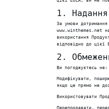
цієї EULA, ви не по
1. Надання
За умови дотримання
www.winthemes.net н
використання Продук
відповідно до цієї 
2. Обмежен
Ви погоджуєтесь не:
Модифікувати, пошир
якщо це прямо не до
Використовувати Про
Перепродавати, пере