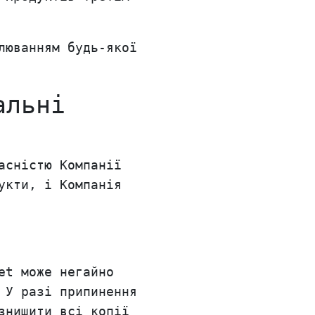
люванням будь-якої
альні
асністю Компанії
укти, і Компанія
et може негайно
 У разі припинення
знищити всі копії