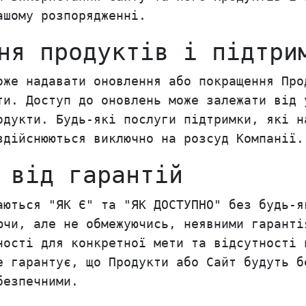
ашому розпорядженні.
ня продуктів і підтри
оже надавати оновлення або покращення Про
ти. Доступ до оновлень може залежати від 
одукти. Будь-які послуги підтримки, які н
здійснюються виключно на розсуд Компанії.
 від гарантій
аються "ЯК Є" та "ЯК ДОСТУПНО" без будь-я
ючи, але не обмежуючись, неявними гаранті
ності для конкретної мети та відсутності 
е гарантує, що Продукти або Сайт будуть б
безпечними.