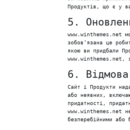
Продуктів, що є у в
5. Оновлен
www.winthemes.net м
зобов’язана це роби
якою ви придбали Пр
www.winthemes.net, 
6. Відмова
Сайт і Продукти над
або неявних, включа
придатності, придат
www.winthemes.net н
безперебійними або 