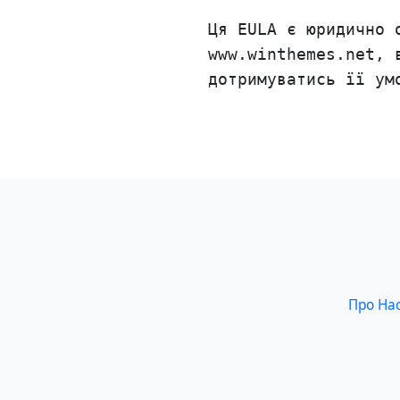
Ця EULA є юридично 
www.winthemes.net, 
дотримуватись її ум
Про На