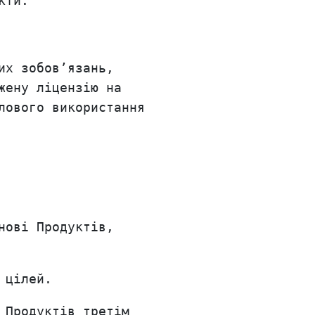
кти.
их зобов’язань,
жену ліцензію на
лового використання
нові Продуктів,
 цілей.
 Продуктів третім