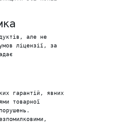
мка
дуктів, але не
умов ліцензії, за
адає
ких гарантій, явних
ями товарної
порушень.
езпомилковими,