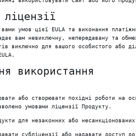
винні використовувати Сайт або його Проду
 ліцензії
 вами умов цієї EULA та виконання платіжн
адає вам невиключну, непередавану та обме
тів виключно для вашого особистого або ді
EULA.
ня використання
ювати або створювати похідні роботи на ос
зволено умовами ліцензії Продукту.
дукти для незаконних або несанкціонованих
давати субліцензії або надавати доступ до