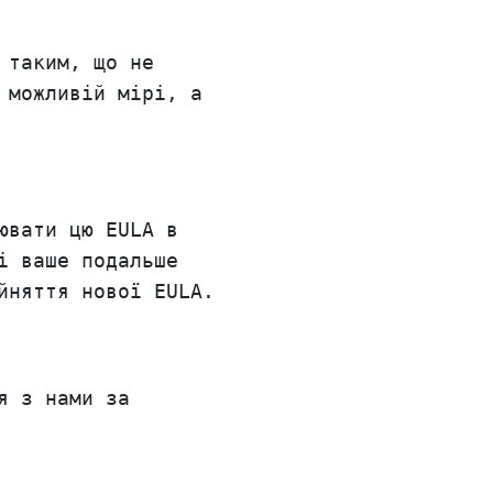
 таким, що не
 можливій мірі, а
ювати цю EULA в
і ваше подальше
йняття нової EULA.
я з нами за