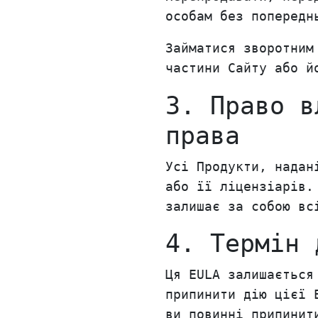
особам без попередн
Займатися зворотним
частини Сайту або й
3. Право в
права
Усі Продукти, надан
або її ліцензіарів.
залишає за собою вс
4. Термін 
Ця EULA залишається
припинити дію цієї 
ви повинні припинит