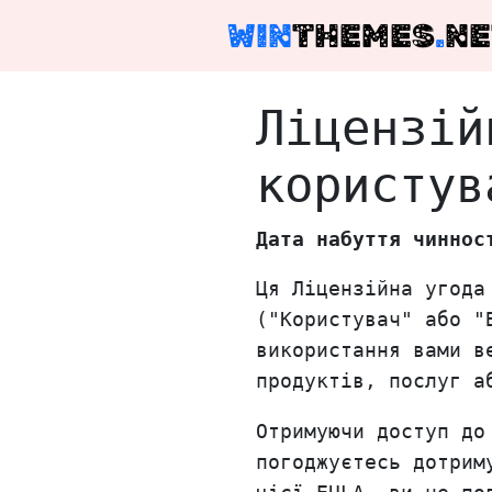
WIN
THEMES
.
NE
Ліцензій
користув
Дата набуття чиннос
Ця Ліцензійна угода
("Користувач" або "
використання вами в
продуктів, послуг а
Отримуючи доступ до
погоджуєтесь дотрим