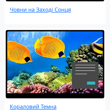
Човни на Заході Сонця
Кораловий Темна