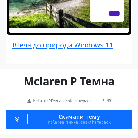
Втеча до природи Windows 11
Mclaren P Темна
MclarenPТемна.deskthemepack ... 5 MB
Скачати тему
MclarenPТемна.deskthemepack