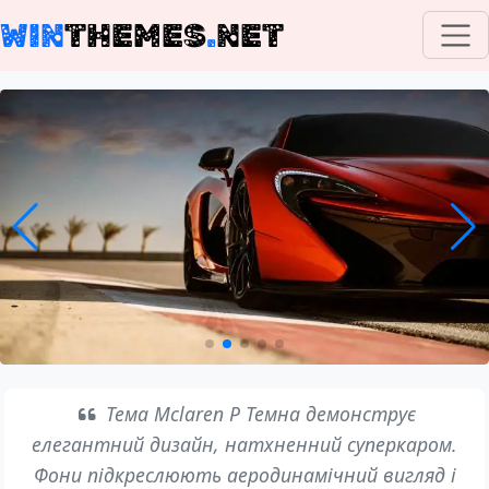
WIN
THEMES
.
NET
Тема Mclaren P Темна демонструє
елегантний дизайн, натхненний суперкаром.
Фони підкреслюють аеродинамічний вигляд і