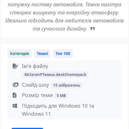
потужну поставу автомобіля. Тёмна палітра
створює вишукану та енергійну атмосферу.
Ідеально підходить для любителів автомобілів
та сучасного дизайну.
Категорія
Темні
Топ 100
Ім'я файлу
MclarenPТемна.deskthemepack
Слайд-шоу
15 зображень
Розмір теми
5 MB
Підходить для Windows 10 та
Windows 11