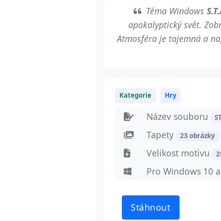
Téma Windows
S.T
apokalyptický svět. Zob
Atmosféra je tajemná a nap
Kategorie
Hry
Název souboru
S
Tapety
23 obrázky
Velikost motivu
2
Pro Windows 10 
Stáhnout