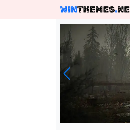
WIN
THEMES
.
NE