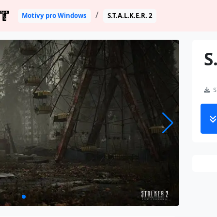
T
Motivy pro Windows
S.T.A.L.K.E.R. 2
S
ST