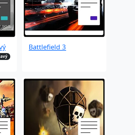
vý
Battlefield 3
avý