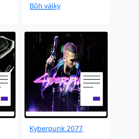
Bůh války
Kyberpunk 2077