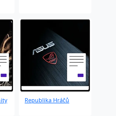
ity
Republika Hráčů