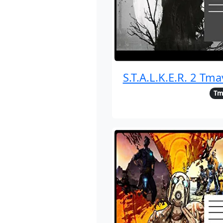
S.T.A.L.K.E.R. 2 Tma
Tm