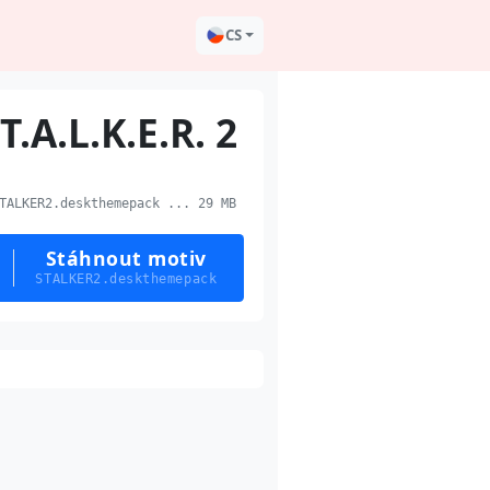
CS
.T.A.L.K.E.R. 2
ALKER2.deskthemepack ... 29 MB
Stáhnout motiv
STALKER2.deskthemepack