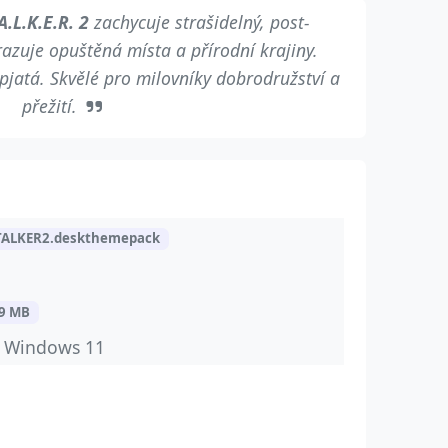
.A.L.K.E.R. 2
zachycuje strašidelný, post-
razuje opuštěná místa a přírodní krajiny.
jatá. Skvělé pro milovníky dobrodružství a
přežití.
TALKER2.deskthemepack
9 MB
a Windows 11