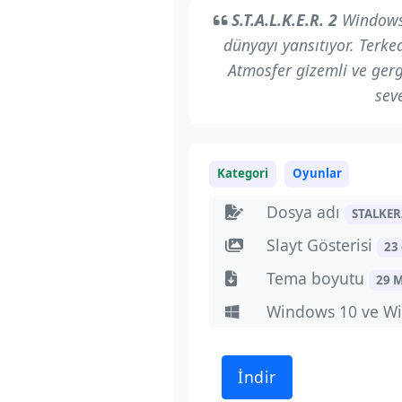
S.T.A.L.K.E.R. 2
Windows 
dünyayı yansıtıyor. Terke
Atmosfer gizemli ve gerg
sev
Kategori
Oyunlar
Dosya adı
STALKER
Slayt Gösterisi
23 
Tema boyutu
29 
Windows 10 ve Wi
İndir