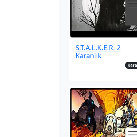
S.T.A.L.K.E.R. 2
Karanlık
Kara