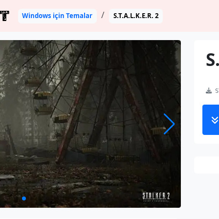
T
Windows için Temalar
S.T.A.L.K.E.R. 2
S
ST