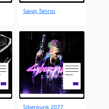
Savaş Tanrısı
Siberpunk 2077