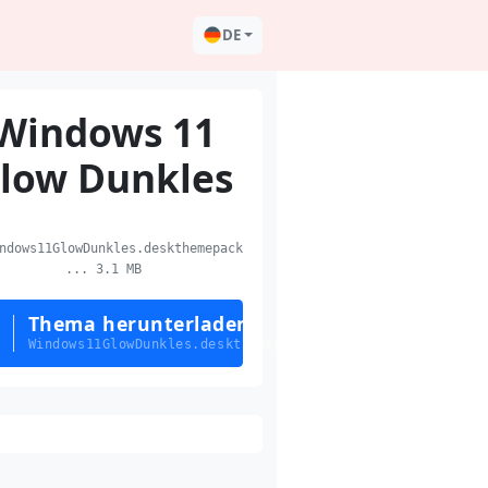
DE
Windows 11
low Dunkles
dows11GlowDunkles.deskthemepack
... 3.1 MB
Thema herunterladen
Windows11GlowDunkles.deskthemepack