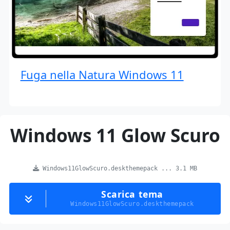
Fuga nella Natura Windows 11
Windows 11 Glow Scuro
Windows11GlowScuro.deskthemepack ... 3.1 MB
Scarica tema
Windows11GlowScuro.deskthemepack