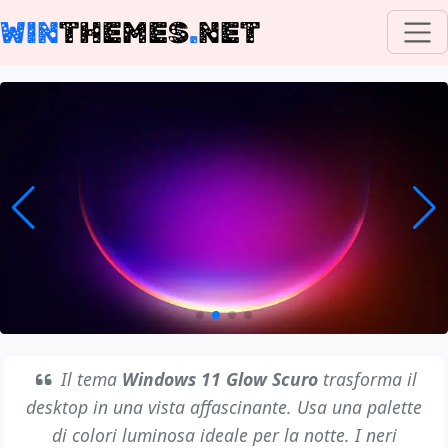
WIN
THEMES
.
NET
Il tema
Windows 11 Glow Scuro
trasforma il
desktop in una vista affascinante. Usa una palette
di colori luminosa ideale per la notte. I neri