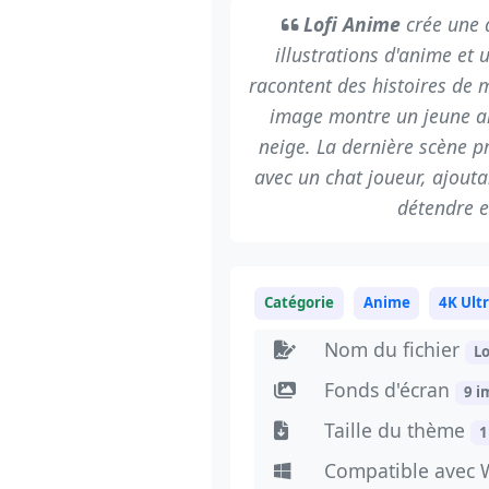
Lofi Anime
crée une 
illustrations d'anime et
racontent des histoires de 
image montre un jeune ar
neige. La dernière scène 
avec un chat joueur, ajouta
détendre e
Catégorie
Anime
4K Ult
Nom du fichier
L
Fonds d'écran
9 i
Taille du thème
1
Compatible avec 