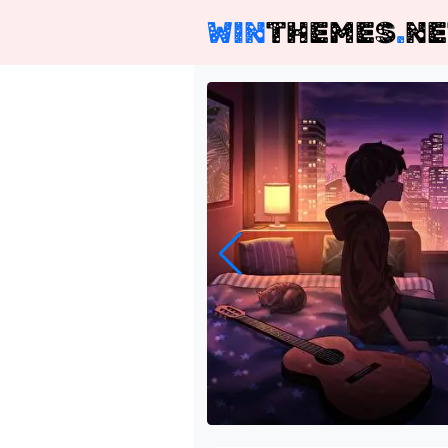
WIN
THEMES
.
NE