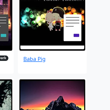
Baba Pig
Dark