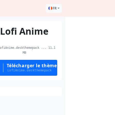
FR
Lofi Anime
fiAnime.deskthemepack ... 11.1
MB
Télécharger le thème
LofiAnime.deskthemepack