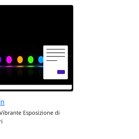
on
Vibrante Esposizione di
ri