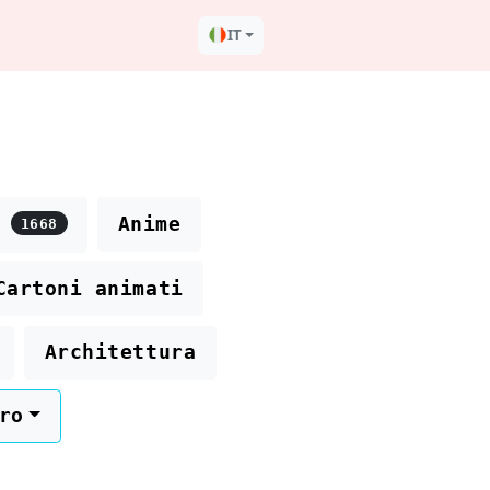
IT
i
Anime
1668
Cartoni animati
Architettura
ro