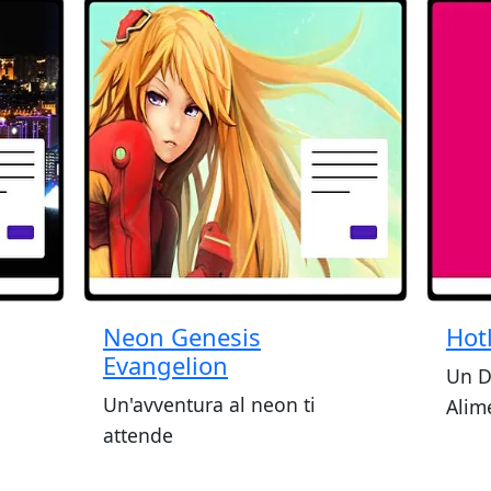
Neon Genesis
Hot
Evangelion
Un D
Un'avventura al neon ti
Alim
attende