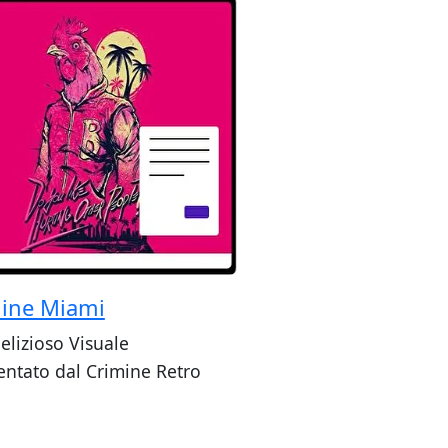
line Miami
elizioso Visuale
entato dal Crimine Retro