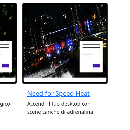
Need for Speed Heat
gico
Accendi il tuo desktop con
scene cariche di adrenalina