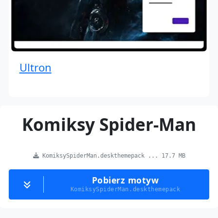
Ultron
Komiksy Spider-Man
KomiksySpiderMan.deskthemepack ... 17.7 MB
Pobierz motyw
KomiksySpiderMan.deskthemepack