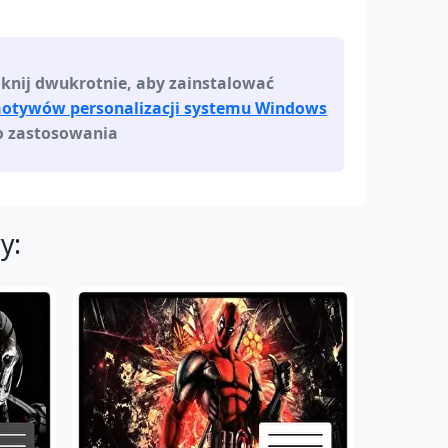
iknij dwukrotnie, aby zainstalować
otywów personalizacji systemu Windows
o zastosowania
y: