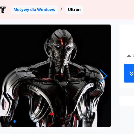
T
Motywy dla Windows
Ultron
U