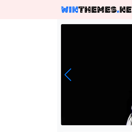
WIN
THEMES
.
NE