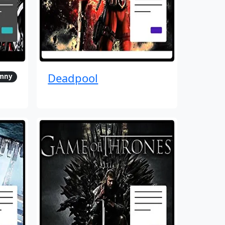
Deadpool
emny