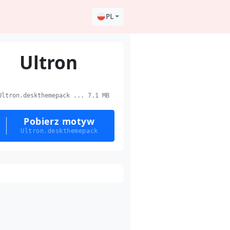
PL
Ultron
ltron.deskthemepack ... 7.1 MB
Pobierz motyw
Ultron.deskthemepack