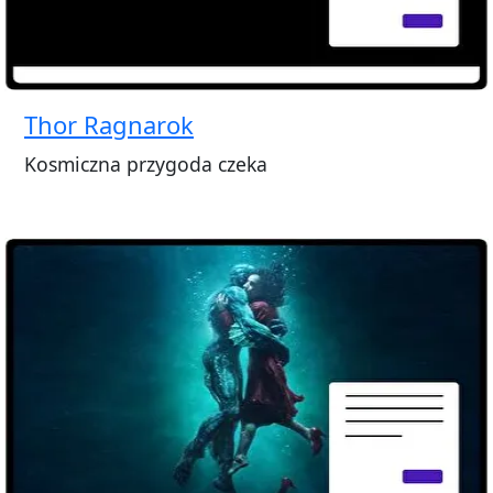
Thor Ragnarok
Kosmiczna przygoda czeka