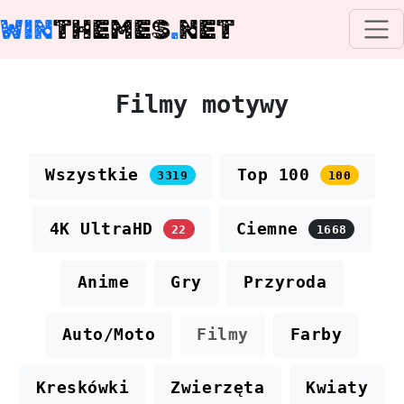
WIN
THEMES
.
NET
Filmy motywy
Wszystkie
Top 100
3319
100
4K UltraHD
Ciemne
22
1668
Anime
Gry
Przyroda
Auto/Moto
Filmy
Farby
Kreskówki
Zwierzęta
Kwiaty