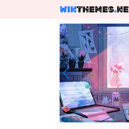
WIN
THEMES
.
NE