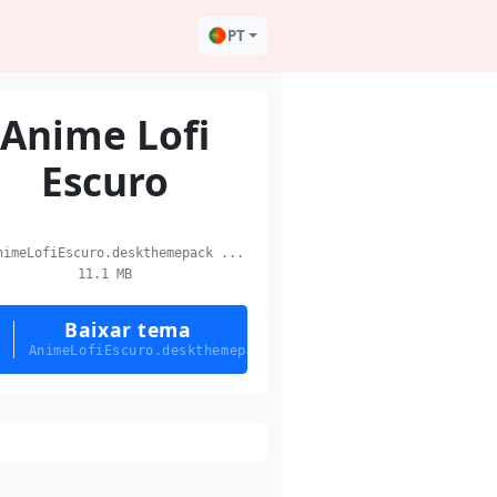
PT
Anime Lofi
Escuro
imeLofiEscuro.deskthemepack ...
11.1 MB
Baixar tema
AnimeLofiEscuro.deskthemepack