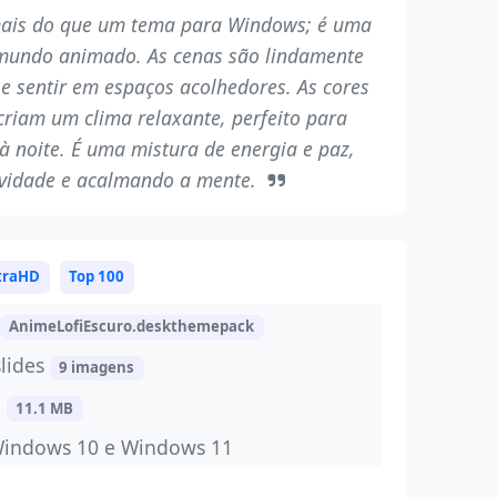
ais do que um tema para Windows; é uma
mundo animado. As cenas são lindamente
se sentir em espaços acolhedores. As cores
criam um clima relaxante, perfeito para
à noite. É uma mistura de energia e paz,
tividade e acalmando a mente.
traHD
Top 100
AnimeLofiEscuro.deskthemepack
slides
9 imagens
a
11.1 MB
Windows 10 e Windows 11