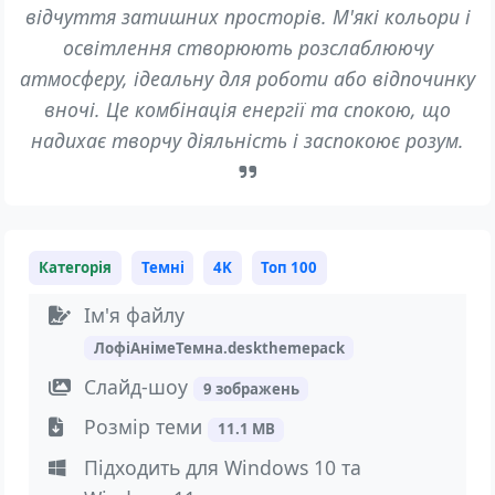
відчуття затишних просторів. М'які кольори і
освітлення створюють розслаблюючу
атмосферу, ідеальну для роботи або відпочинку
вночі. Це комбінація енергії та спокою, що
надихає творчу діяльність і заспокоює розум.
Категорія
Темні
4K
Топ 100
Ім'я файлу
ЛофіАнімеТемна.deskthemepack
Слайд-шоу
9 зображень
Розмір теми
11.1 MB
Підходить для Windows 10 та