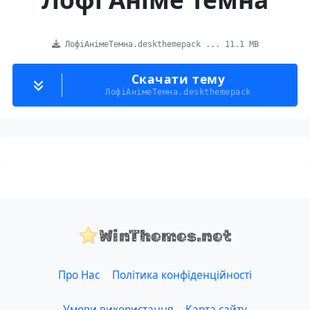
ЛофіАнімеТемна.deskthemepack ... 11.1 MB
Скачати тему
ЛофіАнімеТемна.deskthemepack
WinThemes.net
Про Нас
Політика конфіденційності
Умови використання
Карта сайту