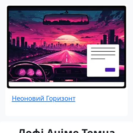
Неоновий Горизонт
Лофі Аніме Темна