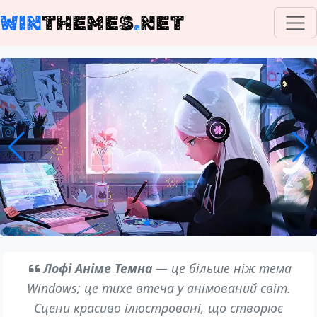
WIN
THEMES
.
NET
Лофі Аніме Темна
— це більше ніж тема
Windows; це тихе втеча у анімований світ.
Сцени красиво ілюстровані, що створює