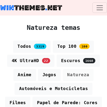
WIN
THEMES
.
NET
Natureza temas
Todos
Top 100
3319
100
4K UltraHD
Escuros
22
1668
Anime
Jogos
Natureza
Automóveis e Motocicletas
Filmes
Papel de Parede: Cores