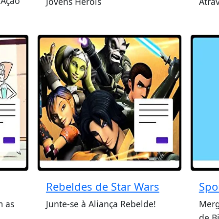
 Ação
Jovens Heróis
Atra
Rebeldes de Star Wars
Spo
m as
Junte-se à Aliança Rebelde!
Merg
de B