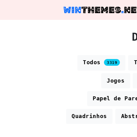
WIN
THEMES
.
NE
Todos
3319
Jogos
Papel de Par
Quadrinhos
Abst