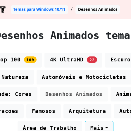
T
Temas para Windows 10/11
Desenhos Animados
Desenhos Animados tema
Top 100
4K UltraHD
Escur
100
22
Natureza
Automóveis e Motocicletas
ede: Cores
Desenhos Animados
Anim
rações
Famosos
Arquitetura
Aut
Área de Trabalho
Mais