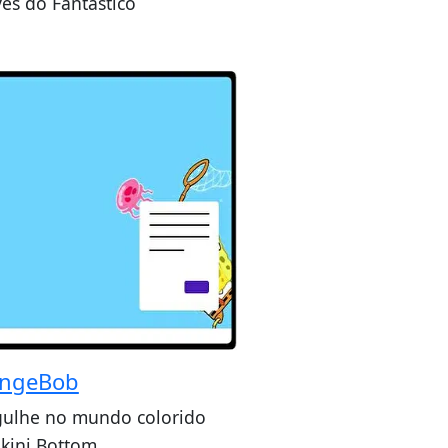
vés do Fantástico
ngeBob
ulhe no mundo colorido
ikini Bottom