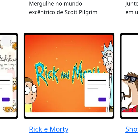
Mergulhe no mundo
Junt
excêntrico de Scott Pilgrim
em u
Rick e Morty
Sho