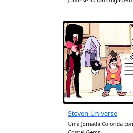
Junte-se às Tartarugas em
Steven Universe
Uma Jornada Colorida co
Crystal Gems