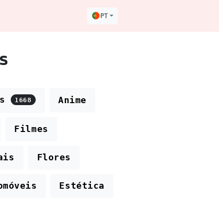
PT
s
os
Anime
1668
Filmes
ais
Flores
omóveis
Estética