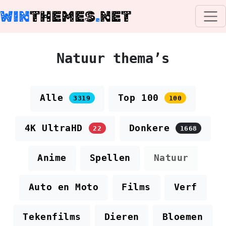
WIN
THEMES
.
NET
Natuur thema’s
Alle
Top 100
3319
100
4K UltraHD
Donkere
22
1668
Anime
Spellen
Natuur
Auto en Moto
Films
Verf
Tekenfilms
Dieren
Bloemen