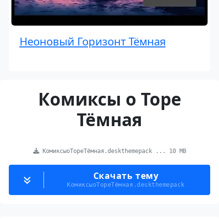
Неоновый Горизонт Тёмная
Комиксы о Торе
Тёмная
КомиксыоТореТёмная.deskthemepack ... 10 MB
Скачать тему
КомиксыоТореТёмная.deskthemepack