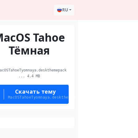
RU
acOS Tahoe
Тёмная
cOSTahoeTyomnaya.deskthemepack
... 4.4 MB
Скачать тему
MacOSTahoeTyomnaya.deskthemepack