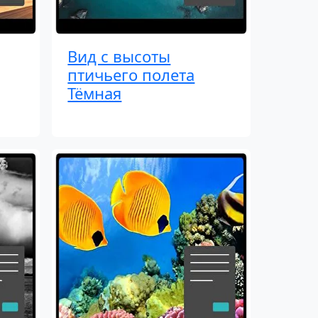
Вид с высоты
птичьего полета
Тёмная