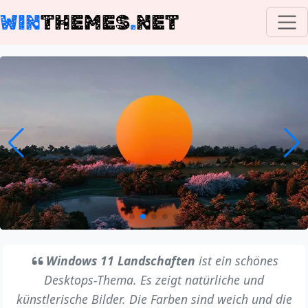
WIN
THEMES
.
NET
Windows 11 Landschaften
ist ein schönes
Desktops-Thema. Es zeigt natürliche und
künstlerische Bilder. Die Farben sind weich und die