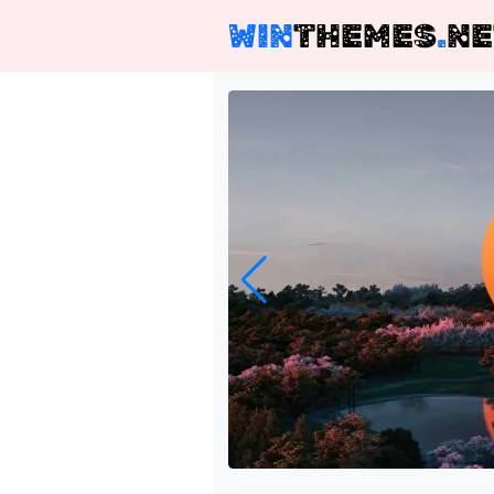
WIN
THEMES
.
NE