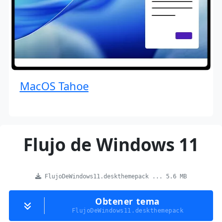
MacOS Tahoe
Flujo de Windows 11
FlujoDeWindows11.deskthemepack ... 5.6 MB
Obtener tema
FlujoDeWindows11.deskthemepack