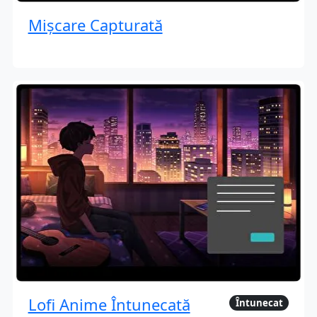
Mișcare Capturată
Lofi Anime Întunecată
Întunecat